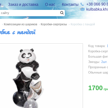
+38 066 90 
я
Заказ и доставка
О нас
Контакты
kulbabka.k
я
›
Композиции из шариков
›
Коробки-сюрпризы
›
Коробка с пандой
обка с пандой
Код товара:
Коробка-сюрп
Большая фиг
Звезды:
2шт.
Прозрачные с
Обычные ша
1700
грн