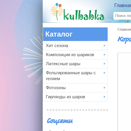
Главна
Главна
Каталог
Кор
Хит сезона
Композиции из шариков
Латексные шары
Фольгированные шары с
гелием
Фотозоны
Гирлянды из шаров
Соцсети