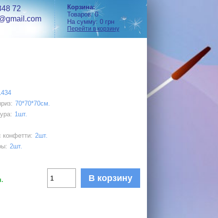
Корзина:
848 72
Товаров:
0
h@gmail.com
На сумму:
0
грн
Перейти в корзину
1434
риз:
70*70*70см.
ура:
1шт.
 конфетти:
2шт.
ры:
2шт.
В корзину
.