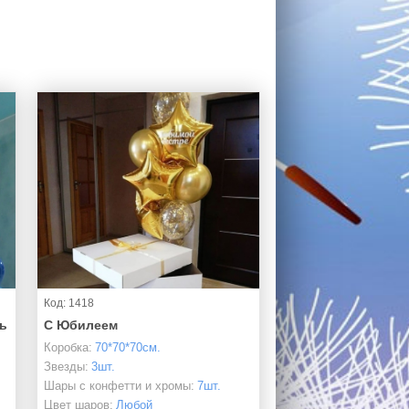
Код: 1418
ь
С Юбилеем
Коробка:
70*70*70см.
Звезды:
3шт.
Шары с конфетти и хромы:
7шт.
Цвет шаров:
Любой