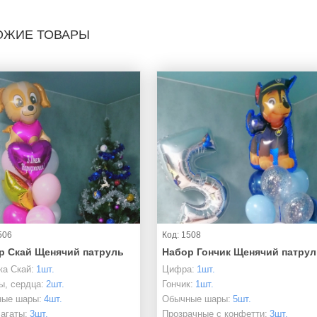
ОЖИЕ ТОВАРЫ
506
Код: 1508
р Скай Щенячий патруль
Набор Гончик Щенячий патрул
ка Скай:
1шт.
Цифра:
1шт.
ы, сердца:
2шт.
Гончик:
1шт.
ые шары:
4шт.
Обычные шары:
5шт.
агаты:
3шт.
Прозрачные с конфетти:
3шт.