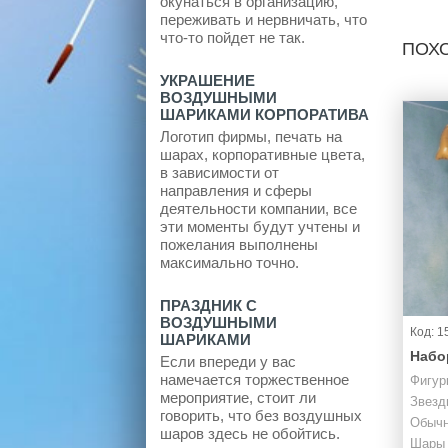
окунаться в организацию,
переживать и нервничать, что
что-то пойдет не так.
ПОХ
УКРАШЕНИЕ
ВОЗДУШНЫМИ
ШАРИКАМИ КОРПОРАТИВА
Логотип фирмы, печать на
шарах, корпоративные цвета,
в зависимости от
направления и сферы
деятельности компании, все
эти моменты будут учтены и
пожелания выполнены
максимально точно.
ПРАЗДНИК С
ВОЗДУШНЫМИ
Код: 1
ШАРИКАМИ
Набо
Если впереди у вас
намечается торжественное
Фигур
мероприятие, стоит ли
Звезд
говорить, что без воздушных
Обычн
шаров здесь не обойтись.
Шары 