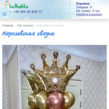
Корзина:
Товаров:
0
На сумму:
0
грн
≡
+38 066 90 848 72
Перейти в корзину
Главная
›
Хит сезона
›
Королевская связка
Королевская связка