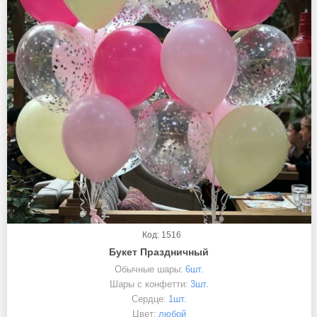
Код: 1516
Букет Праздничный
Обычные шары:
6шт.
Шары с конфетти:
3шт.
Сердце:
1шт.
Цвет:
любой