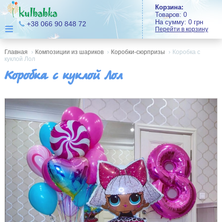
Корзина:
Товаров:
0
На сумму:
0
грн
≡
+38 066 90 848 72
Перейти в корзину
Главная
›
Композиции из шариков
›
Коробки-сюрпризы
›
Коробка с
куклой Лол
Коробка с куклой Лол