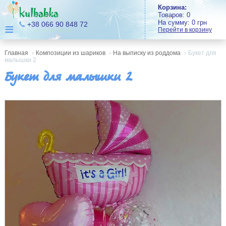
Корзина:
Товаров:
0
На сумму:
0
грн
≡
+38 066 90 848 72
Перейти в корзину
Главная
›
Композиции из шариков
›
На выписку из роддома
›
Букет для
малышки 2
Букет для малышки 2