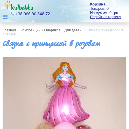
Корзина:
Товаров:
0
На сумму:
0
грн
≡
+38 066 90 848 72
Перейти в корзину
Главная
›
Композиции из шариков
›
Для детей
›
Связка с принцессой в
розовом
Связка с принцессой в розовом