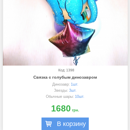
Код: 1398
Связка с голубым динозавром
Динозавр:
1шт.
Звезды:
3шт.
Обычные шары:
10шт.
1680
грн.
В корзину