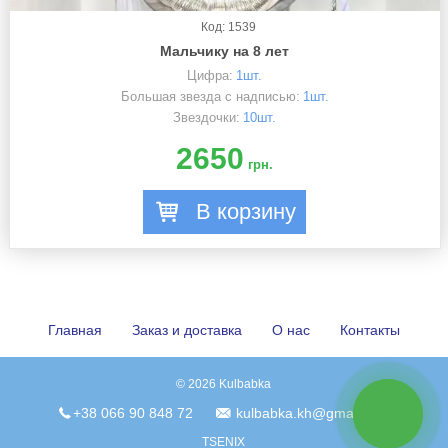
Код: 1539
Мальчику на 8 лет
Цифра:
1шт.
Большая звезда с надписью:
1шт.
Звездочки:
10шт.
2650
грн.
В корзину
Главная
Заказ и доставка
О нас
Контакты
© 2026 Kulbabka
связь с
+38 066 90 848 72
kulbabka.kh@gmail.com
нами
TSENIX