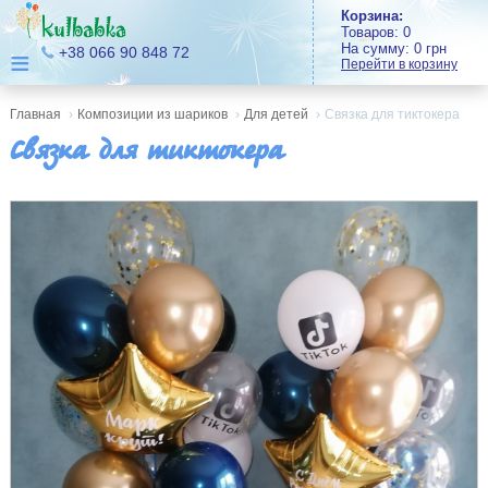
Корзина:
Товаров:
0
На сумму:
0
грн
≡
+38 066 90 848 72
Перейти в корзину
Главная
›
Композиции из шариков
›
Для детей
›
Связка для тиктокера
Связка для тиктокера