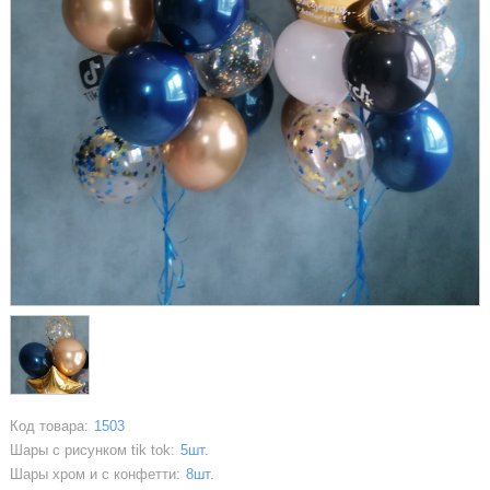
Код товара:
1503
Шары с рисунком tik tok:
5шт.
Шары хром и с конфетти:
8шт.