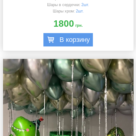
Шары в сердечки:
2шт.
Шары хром:
2шт.
1800
грн.
В корзину