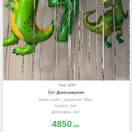
Код: 1604
Сет Динозаврики
Шары хром с дождиком:
35шт.
Цифра:
1шт.
Динозавры:
2шт.
4850
грн.