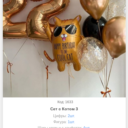
Код: 1633
Сет с Котом 3
Цифры:
2шт.
Фигура:
1шт.
Шары хром и с конфетти:
4шт.