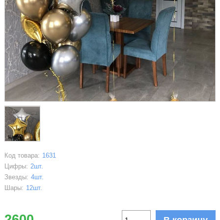
Код товара:
1631
Цифры:
2шт.
Звезды:
4шт.
Шары:
12шт.
2600