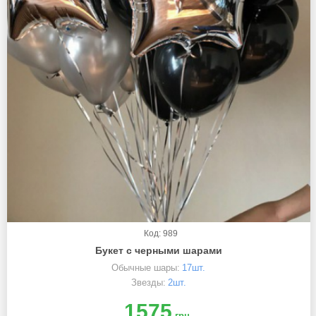
Код: 989
Букет с черными шарами
Обычные шары:
17шт.
Звезды:
2шт.
1575
грн.