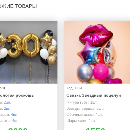
ОЖИЕ ТОВАРЫ
278
Код: 1334
Золотая роскошь
Связка Звёздный поцелуй
ы:
2шт.
Фигура губы:
1шт.
ы:
2шт.
Звезды, сердца:
3шт.
хром:
4шт.
Обычные шары:
4шт.
агаты:
4шт.
Шары хром:
4шт.
ые шары:
8шт.