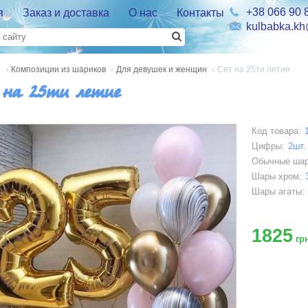
+38 066 90 
я
Заказ и доставка
О нас
Контакты
kulbabka.k
я
›
Композиции из шариков
›
Для девушек и женщин
›
Сет на 25ти летие
 на 25ти летие
Код товара:
Цифры:
2шт.
Обычные ша
Шары хром:
Шары агаты:
1825
грн