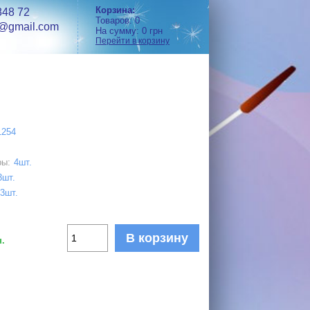
Корзина:
848 72
Товаров:
0
h@gmail.com
На сумму:
0
грн
Перейти в корзину
1254
ры:
4шт.
3шт.
3шт.
В корзину
.