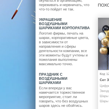
окунаться в организацию,
ПОХ
переживать и нервничать, что
что-то пойдет не так.
УКРАШЕНИЕ
ВОЗДУШНЫМИ
ШАРИКАМИ КОРПОРАТИВА
Логотип фирмы, печать на
шарах, корпоративные цвета,
в зависимости от
направления и сферы
деятельности компании, все
эти моменты будут учтены и
пожелания выполнены
максимально точно.
Код: 1
ПРАЗДНИК С
ВОЗДУШНЫМИ
Сет 
ШАРИКАМИ
Цифр
Если впереди у вас
Звезд
намечается торжественное
Шары 
мероприятие, стоит ли
говорить, что без воздушных
Шары 
шаров здесь не обойтись.
Обычн