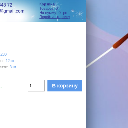
Корзина:
848 72
Товаров:
0
h@gmail.com
На сумму:
0
грн
Перейти в корзину
1230
ры:
12шт.
етти:
3шт.
В корзину
.