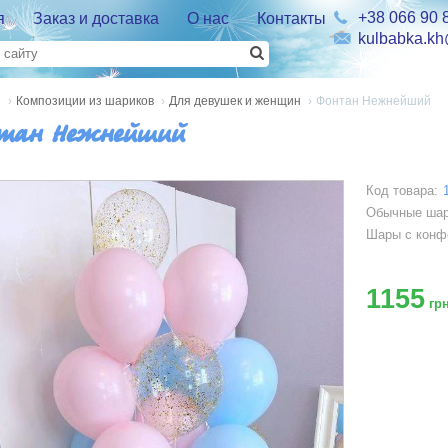
+38 066 90 
я
Заказ и доставка
О нас
Контакты
kulbabka.k
я
›
Композиции из шариков
›
Для девушек и женщин
›
Фонтан Нежнейший
тан Нежнейший
Код товара:
Обычные ша
Шары с конф
1155
грн