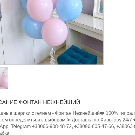
САНИЕ ФОНТАН НЕЖНЕЙШИЙ
шные шарики с гелием - Фонтан Нежнейший❤️ 100% гипоалл
ем определиться с выбором ➤ Доставка по Харькову 24/7 ❤️ 
App, Telegram +38066-908-48-72, +38096-605-47-66, +38063
абка