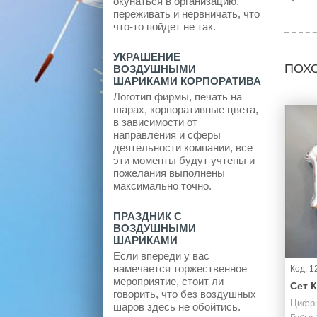
окунаться в организацию,
переживать и нервничать, что
что-то пойдет не так.
УКРАШЕНИЕ
ПОХ
ВОЗДУШНЫМИ
ШАРИКАМИ КОРПОРАТИВА
Логотип фирмы, печать на
шарах, корпоративные цвета,
в зависимости от
направления и сферы
деятельности компании, все
эти моменты будут учтены и
пожелания выполнены
максимально точно.
ПРАЗДНИК С
ВОЗДУШНЫМИ
ШАРИКАМИ
Если впереди у вас
намечается торжественное
Код: 1
мероприятие, стоит ли
Сет К
говорить, что без воздушных
Цифры
шаров здесь не обойтись.