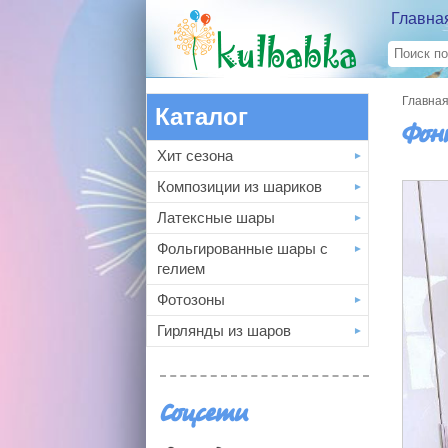
Главна
Главна
Каталог
Фон
Хит сезона
Композиции из шариков
Латексные шары
Фольгированные шары с
гелием
Фотозоны
Гирлянды из шаров
Соцсети