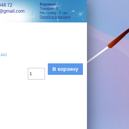
Корзина:
848 72
Товаров:
0
h@gmail.com
На сумму:
0
грн
Перейти в корзину
1443
В корзину