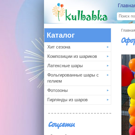
Главна
Главна
Каталог
Офо
Хит сезона
Композиции из шариков
Латексные шары
Фольгированные шары с
гелием
Фотозоны
Гирлянды из шаров
Соцсети