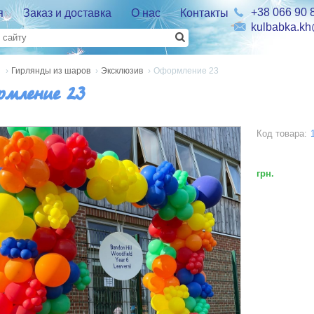
+38 066 90 
я
Заказ и доставка
О нас
Контакты
kulbabka.k
я
›
Гирлянды из шаров
›
Эксклюзив
›
Оформление 23
рмление 23
Код товара:
грн.